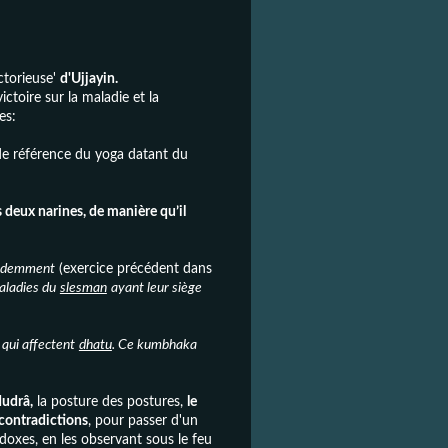
ictorieuse'
d'Ujjayin.
ctoire sur la maladie et la
es:
de référence du yoga datant du
es deux narines, de manière qu’il
édemment
(exercice précédent dans
aladies du
slesman
ayant leur siège
 qui affectent
dhatu
. Ce kumbhaka
udrâ,
la posture des postures,
le
 contradictions
, pour passer d'un
radoxes, en les observant sous le feu