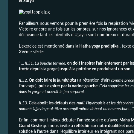
et Surya
Par ailleurs nous verrons pour la première fois la respiration 'v
Victoire encore une fois sur les ombres, sur nos ignorances et vi
déchéance tant les bienfaits d'Ujjayin sont nombreux et durabl
L’exercice est mentionné dans
la Hatha yoga pradipika
, texte 
XVéme siècle:
" ... II.51. La bouche fermée,
on doit inspirer l’air lentement par l
frotte depuis la gorge jusqu’à la poitrine en produisant un son.
II.52.
On doit faire le
kumbhaka
(la rétention d’air)
comme préc
l’ouvrage),
puis expirer par la narine gauche
. Cela supprime les m
dans la gorge et accroît le feu corporel.
II.53.
Cela abolit les défauts des
nadi
,
l’hydropisie et les désordres
nommé Ujjayin peut-être accompli même debout ou en marchant..."
Enfin, comment mieux débuter l'année solaire qu'avec
Maha M
Grand Geste
qui nous invite à
réfléchir sur notre dualité et nos
solstice à l'autre dans l'équilibre intérieur en intégrant nos pa