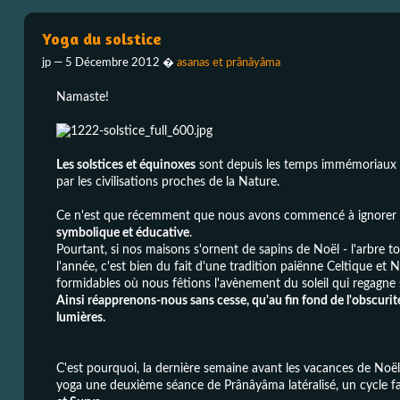
Yoga du solstice
jp —
5 Décembre 2012
�
asanas et prânâyâma
Namaste!
Les solstices et équinoxes
sont depuis les temps immémoriaux
par les civilisations proches de la Nature.
Ce n'est que récemment que nous avons commencé à ignorer
symbolique et éducative
.
Pourtant, si nos maisons s'ornent de sapins de Noël - l'arbre 
l'année, c'est bien du fait d'une tradition paiënne Celtique et 
formidables où nous fêtions l'avènement du soleil qui regagne s
Ainsi réapprenons-nous sans cesse, qu'au fin fond de l'obscurité
lumières.
C'est pourquoi, la dernière semaine avant les vacances de Noël,
yoga une deuxième séance de Prânâyâma latéralisé, un cycle f