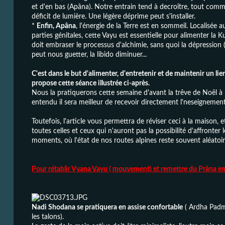
et d'en bas (Apâna).
Notre entrain tend à decroître, tout comme
déficit de lumière. Une légère déprime peut s'installer.
*
Enfin, Apâna
, l'énergie de la Terre est en sommeil. Localisée a
parties génitales, cette Vayu est essentielle pour alimenter la Ku
doit embraser le processus d'alchimie, sans quoi
la dépression 
peut nous guetter, la libido diminuer..
.
C'est dans le but d'alimenter, d'entretenir et de maintenir un li
propose cette séance illustrée ci-après.
Nous la pratiquerons cette
semaine d'avant la trêve de Noël à 
entendu il sera meilleur de recevoir directement l'neseignement
Toutefois, l'article vous permettra de réviser ceci à la maison, e
toutes celles et ceux qui n'auront pas la possibilité d'affronter
moments, où l'état de nos routes alpines reste souvent aléatoir
Pour rétablir Vyana Vayu ( mouvement) et remettre du Prâna en
Nadi Shodana se pratiquera en assise confortable
( Ardha Padm
les talons).