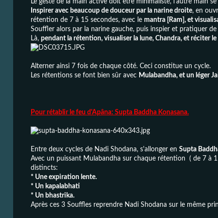
Le geste de la main active doit être minimaliste, l'autre main s
Inspirer avec beaucoup de douceur par la narine droite
, en ouvr
rétention de 7 à 15 secondes, avec le
mantra [Ram], et visualisa
Souffler alors par la narine gauche, puis inspier et pratiquer 
Là,
pendant la rétention, visualiser la lune, Chandra, et réciter l
Alterner ainsi 7 fois de chaque côté. Ceci constitue un cycle.
Les rétentions se font bien sûr avec
Mulabandha, et un léger J
Pour rétablir le feu d'Apâna: Supta Baddha Konasana.
Entre deux cycles de Nadi Shodana, s'allonger en
Supta Baddh
Avec un puissant Mulabandha sur chaque rétention ( de 7 à 15
distincts:
* Une expiration lente.
* Un kapalabhati
* Un bhastrika.
Après ces 3 Souffles reprendre Nadi Shodana sur le même prin