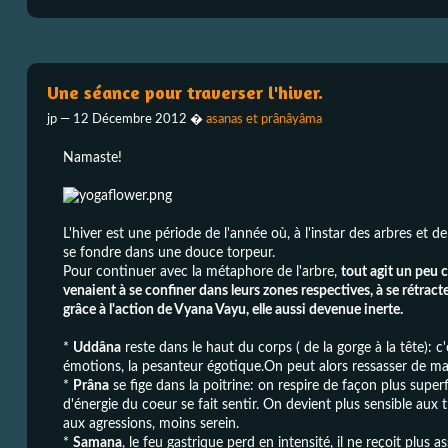
Une séance pour traverser l'hiver.
jp —
12 Décembre 2012
�
asanas et prânâyâma
Namaste!
L'hiver est une période de l'année où, à l'instar des arbres et d
se fondre dans une douce torpeur.
Pour continuer avec la métaphore de l'arbre,
tout agit un peu 
venaient à se confiner dans leurs zones respectives, à se rétract
grâce à l'action de Vyana Vayu, elle aussi devenue inerte.
*
Uddâna
reste dans le haut du corps ( de la gorge à la tête): c'e
émotions, la pesanteur égotique.On peut alors ressasser de ma
*
Prâna
se fige dans la poitrine:
on respire de façon plus superfi
d'énergie du coeur se fait sentir. On devient plus sensible aux tr
aux agressions, moins serein.
*
Samana
, le feu gastrique perd en intensité, il ne reçoit plus a