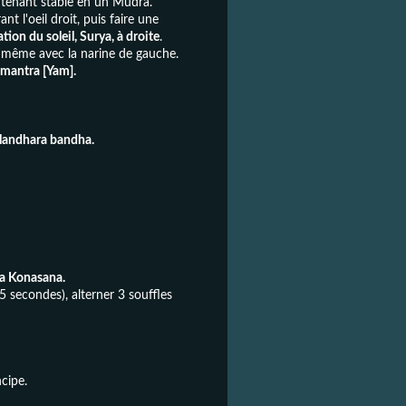
e tenant stable en un Mudrâ.
ant l'oeil droit, puis faire une
tion du soleil, Surya, à droite
.
de même avec la narine de gauche.
e mantra [Yam].
alandhara bandha.
a Konasana.
 secondes), alterner 3 souffles
cipe.